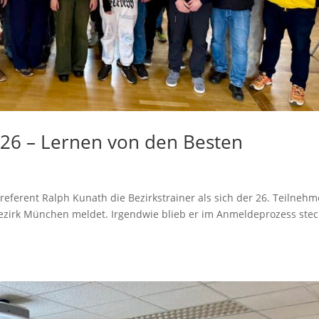
26 – Lernen von den Besten
referent Ralph Kunath die Bezirkstrainer als sich der 26. Teilnehm
zirk München meldet. Irgendwie blieb er im Anmeldeprozess ste