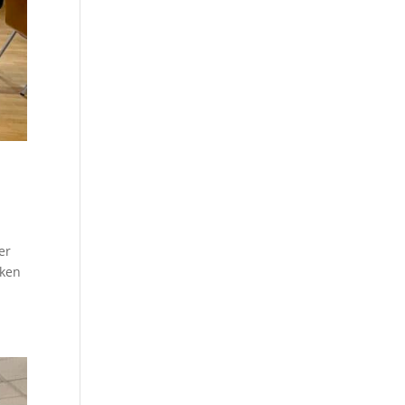
er
cken