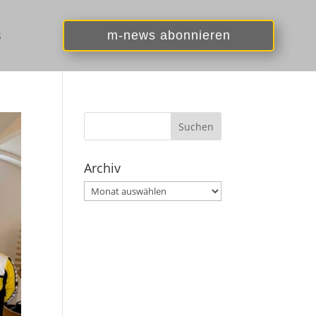
s
m-news abonnieren
Archiv
Archiv