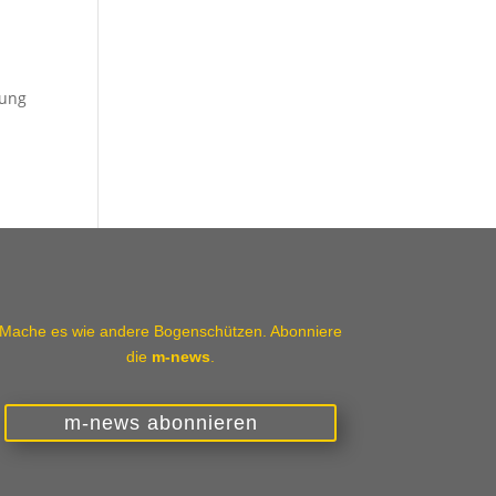
-
fung
Mache es wie andere Bogenschützen. Abonniere
die
m-news
.
m-news abonnieren