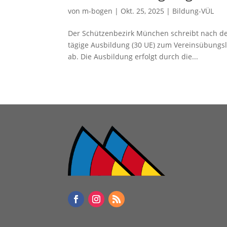
von
m-bogen
|
Okt. 25, 2025
|
Bildung-VÜL
Der Schützenbezirk München schreibt nach den
tägige Ausbildung (30 UE) zum Vereinsübungsle
ab. Die Ausbildung erfolgt durch die...