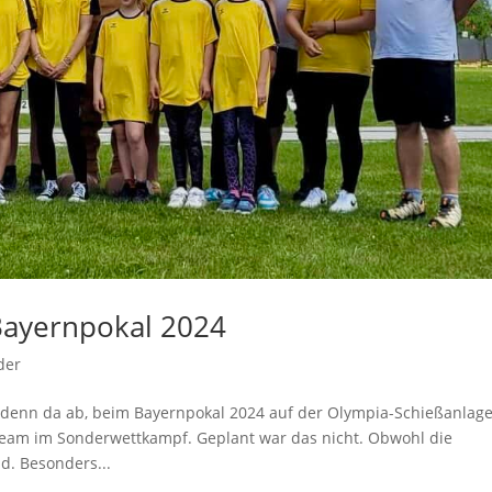
Bayernpokal 2024
der
enn da ab, beim Bayernpokal 2024 auf der Olympia-Schießanlage
eam im Sonderwettkampf. Geplant war das nicht. Obwohl die
d. Besonders...