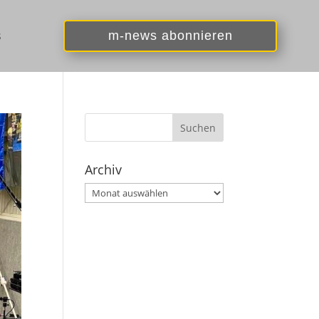
s
m-news abonnieren
Archiv
Archiv