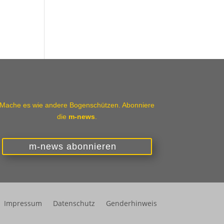
Mache es wie andere Bogenschützen. Abonniere
die
m-news
.
m-news abonnieren
Impressum
Datenschutz
Genderhinweis