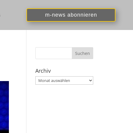
s
m-news abonnieren
Archiv
Archiv