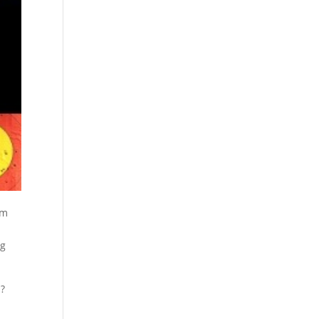
im
ng
n?