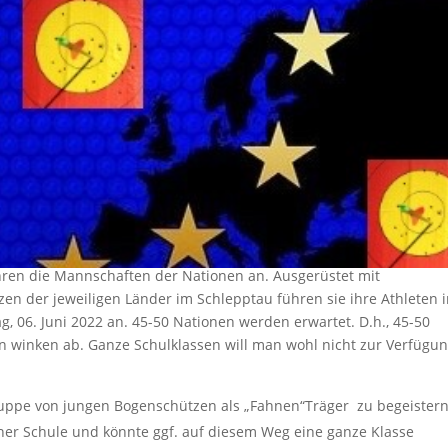
ren die Mannschaften der Nationen an. Ausgerüstet mit
n der jeweiligen Länder im Schlepptau führen sie ihre Athleten 
 06. Juni 2022 an. 45-50 Nationen werden erwartet. D.h., 45-50
 winken ab. Ganze Schulklassen will man wohl nicht zur Verfügu
Gruppe von jungen Bogenschützen als „Fahnen“Träger zu begeister
ner Schule und könnte ggf. auf diesem Weg eine ganze Klasse