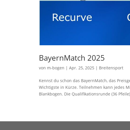
BayernMatch 2025
von
m-bogen
|
Apr. 25, 2025
|
Breitensport
Kennst du schon das BayernMatch, das Preisge
Wichtigste in Kürze. Teilnehmen kann jedes M
Blankbogen. Die Qualifikationsrunde (36 Pfeile)