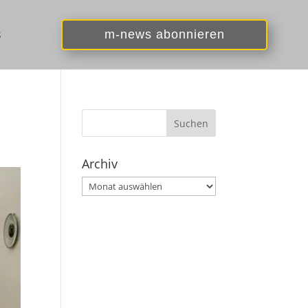
s
m-news abonnieren
Archiv
Archiv