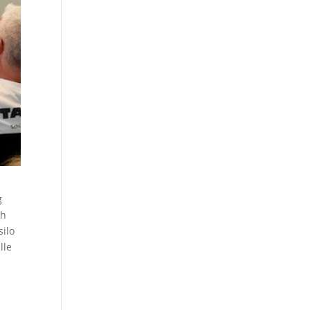
g
th
silo
lle