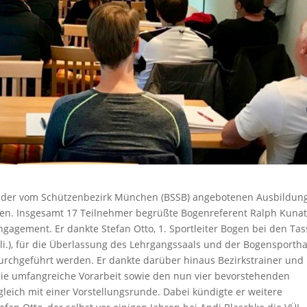
n der vom Schützenbezirk München (BSSB) angebotenen Ausbildun
en. Insgesamt 17 Teilnehmer begrüßte Bogenreferent Ralph Kuna
gagement. Er dankte Stefan Otto, 1. Sportleiter Bogen bei den Tas
i.), für die Überlassung des Lehrgangssaals und der Bogensportha
urchgeführt werden. Er dankte darüber hinaus Bezirkstrainer und
 die umfangreiche Vorarbeit sowie den nun vier bevorstehenden
leich mit einer Vorstellungsrunde. Dabei kündigte er weitere