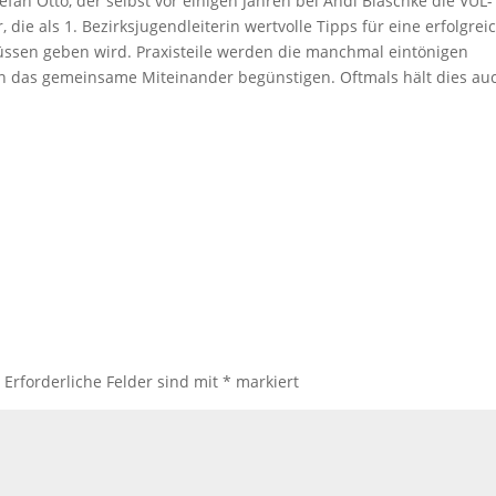
fan Otto, der selbst vor einigen Jahren bei Andi Blaschke die VÜL-
die als 1. Bezirksjugendleiterin wertvolle Tipps für eine erfolgrei
üssen geben wird. Praxisteile werden die manchmal eintönigen
n das gemeinsame Miteinander begünstigen. Oftmals hält dies au
.
Erforderliche Felder sind mit
*
markiert