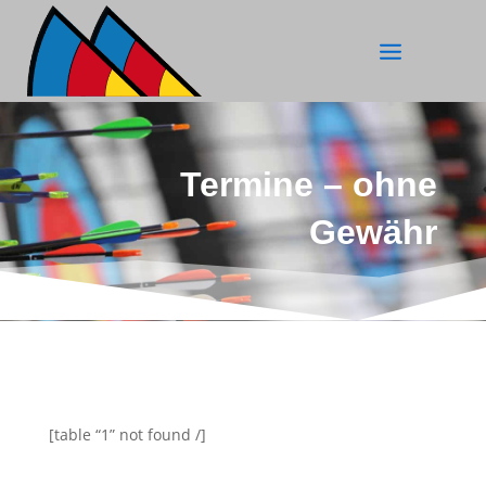
Termine – ohne
Gewähr
[table “1” not found /]